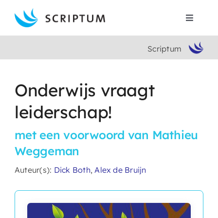
Skip
to
Toggle
content
Navigat
Scriptum
Home
Boeken
Onderwijs vraagt
leiderschap!
Auteurs
met een voorwoord van Mathieu
Contact
Weggeman
Auteur(s):
Dick Both
,
Alex de Bruijn
Search
for: