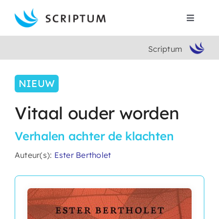
Skip
to
Toggle
content
Navigat
Scriptum
Home
NIEUW
Boeken
Vitaal ouder worden
Auteurs
Verhalen achter de klachten
Contact
Auteur(s):
Ester Bertholet
Search
for: